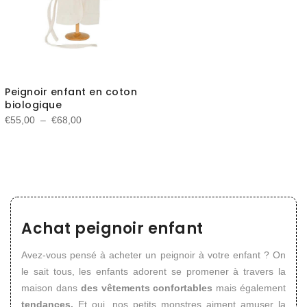
Peignoir enfant en coton
biologique
Plage
€
55,00
–
€
68,00
de
prix :
€55,00
à
€68,00
Achat peignoir enfant
Avez-vous pensé à acheter un peignoir à votre enfant ? On
le sait tous, les enfants adorent se promener à travers la
maison dans
des vêtements confortables
mais également
tendances.
Et oui, nos petits monstres aiment amuser la