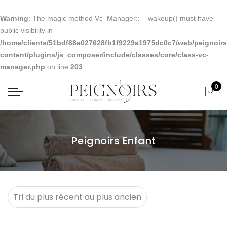
Warning
: The magic method Vc_Manager::__wakeup() must have
public visibility in
/home/clients/51bdf88e027628fb1f9229a1975dc0c7/web/peignoirs.
content/plugins/js_composer/include/classes/core/class-vc-
manager.php
on line
203
0
Peignoirs Enfant