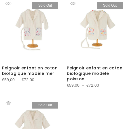
Sold Out
Sold Out
Peignoir enfant en coton
Peignoir enfant en coton
biologique modèle mer
biologique modèle
poisson
Plage
€
59,00
–
€
72,00
Plage
€
59,00
–
€
72,00
de
de
prix :
prix :
€59,00
Sold Out
€59,00
à
à
€72,00
€72,00