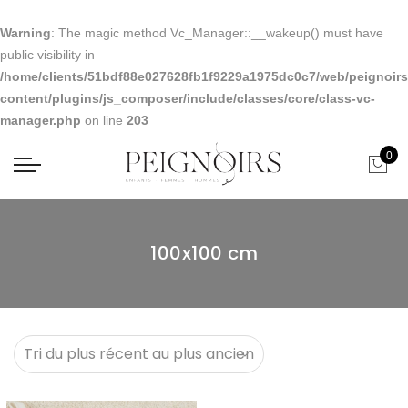
Warning
: The magic method Vc_Manager::__wakeup() must have
public visibility in
/home/clients/51bdf88e027628fb1f9229a1975dc0c7/web/peignoirs.
content/plugins/js_composer/include/classes/core/class-vc-
manager.php
on line
203
0
100x100 cm