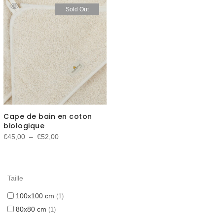
Sold Out
Cape de bain en coton
biologique
Plage
€
45,00
–
€
52,00
de
prix :
€45,00
Taille
à
€52,00
100x100 cm
1
80x80 cm
1