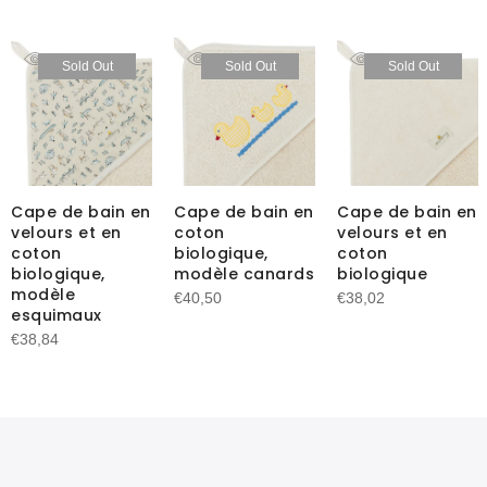
Sold Out
Sold Out
Sold Out
Cape de bain en
Cape de bain en
Cape de bain en
velours et en
coton
velours et en
coton
biologique,
coton
biologique,
modèle canards
biologique
modèle
€
40,50
€
38,02
esquimaux
€
38,84