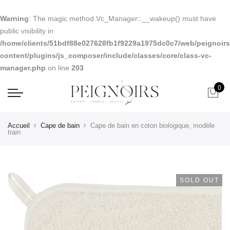
Warning
: The magic method Vc_Manager::__wakeup() must have
public visibility in
/home/clients/51bdf88e027628fb1f9229a1975dc0c7/web/peignoirs.
content/plugins/js_composer/include/classes/core/class-vc-
manager.php
on line
203
0
Accueil
Cape de bain
Cape de bain en coton biologique, modèle
train
SOLD OUT